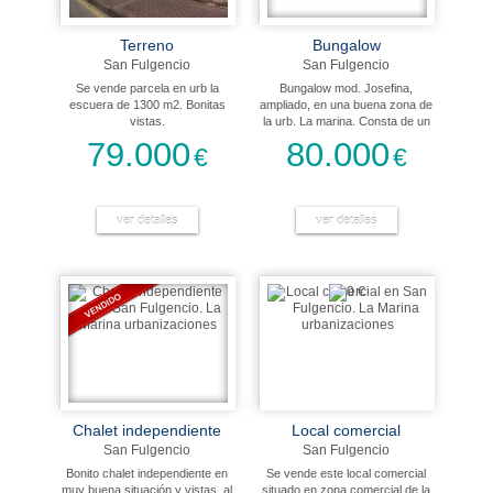
Terreno
Bungalow
San Fulgencio
San Fulgencio
Se vende parcela en urb la
Bungalow mod. Josefina,
escuera de 1300 m2. Bonitas
ampliado, en una buena zona de
vistas.
la urb. La marina. Consta de un
amplio dormitorio, que podría
79.000
80.000
€
€
dividirse en 2, cocina americana,
salón/comedor , 2 baños,
terraza y sótano. Se vende
amueblado y tiene aire
ver detalles
acondicionado en el dormitorio.
ver detalles
Chalet independiente
Local comercial
San Fulgencio
San Fulgencio
Bonito chalet independiente en
Se vende este local comercial
muy buena situación y vistas, al
situado en zona comercial de la