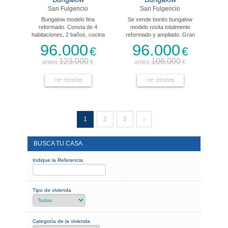
San Fulgencio
San Fulgencio
Bungalow modelo fina
Se vende bonito bungalow
reformado. Consta de 4
modelo rosita totalmente
habitaciones, 2 baños, cocina
reformado y ampliado. Gran
americana, salon comedor, y
terraza. Situado en una de las
96.000
96.000
€
€
terraza.
mejores zonas de urb marina,
junto a todos los servicios.
123.000
106.000
antes
€
antes
€
Vivienda principal con salón con
cocina americana y otra
ver detalles
independiente, 2 dormitorios,
ver detalles
baño y patio terraza. En los
bajos 2 grandes dormitorios,
salón, baño, cuarto para
lavadoras y trasteros. Se vende
1
2
3
semi amueblado.
›
BUSCA TU CASA
Indique la Referencia
Tipo de vivienda
Categoría de la vivienda