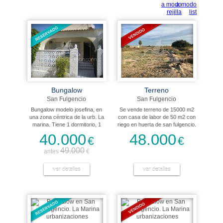
Bungalow
Terreno
San Fulgencio
San Fulgencio
Bungalow modelo josefina, en
Se vende terreno de 15000 m2
una zona céntrica de la urb. La
con casa de labor de 50 m2 con
marina. Tiene 1 dormitorio, 1
riego en huerta de san fulgencio.
baño , salón con cocina
.
40.000
48.000
€
€
americana y terraza delantera.
Se vende amueblado.
49.000
antes
€
Orientación sur.
ver detalles
ver detalles