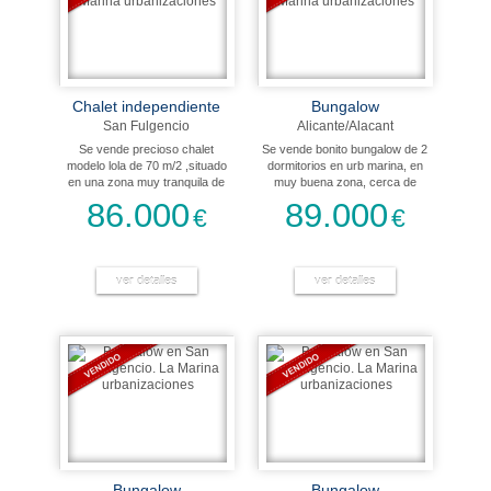
Chalet independiente
Bungalow
San Fulgencio
Alicante/Alacant
Se vende precioso chalet
Se vende bonito bungalow de 2
modelo lola de 70 m/2 ,situado
dormitorios en urb marina, en
en una zona muy tranquila de
muy buena zona, cerca de
urbanización la marina. Este
todos los servicios, comerciales,
86.000
89.000
€
€
hermoso chalet nos ofrece 2
médicos y municipales. A 10
habitaciones, 1 baño, salón-
minutos de la playa de la marina
comedor, cocina independiente,
y a 25 de aeropuerto
terraza, amueblado, con
internacional de elche-alicante.
electrodomésticos y aire
ver detalles
La vivienda se vende con
ver detalles
acondicionado en el salón.
muebles y electrodomesticos
dispuesta para entrar a vivir.
Bungalow
Bungalow