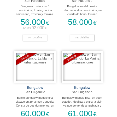
San Fulgencio
San Fulgencio
Bungalow rosita, con 3
Bungalow modelo rosita
dormitorios, 1 baño, cocina
reformado, dos dormitorios, un
americana, trastero y terraza.
cuarto de baño, terraza
La casa se vende amueblada.
delantera con jardín y terraza
56.000
58.000
€
€
La casa está situada cerca de
trasera. Zona muy céntrica en la
los centros comerciales.
urbanización, junto a todos los
92.000
antes
€
servicios.
ver detalles
ver detalles
Bungalow
Bungalow
San Fulgencio
San Fulgencio
Bonito bungalow modelo fina
Bungalow modelo fina , en buen
situado en zona muy tranquila.
estado , ideal para entrar a vivir,
Consta de dos dormitorios, un
ya que se vende amueblada y
baño con bañera, salón-
con electrodomesticos, tiene
60.000
61.000
€
€
comedor y cocina abierta. Se
una amplia terraza con toldos y