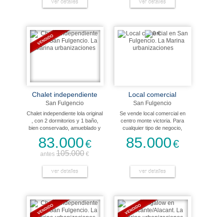
minutos de aeropuerto
ver detalles
electrodomesticos. Orientación
ver detalles
interncional de elche alicante. Se
este.
vende con muebles y
eelectrodomésticos. Orientación
sur.
Chalet independiente
Local comercial
San Fulgencio
San Fulgencio
Chalet independiente lola original
Se vende local comercial en
, con 2 dormitorios y 1 baño,
centro monte victoria. Para
bien conservado, amueblado y
cualquier tipo de negocio,
con los electrodomesticos,
excepto bar-restaurante.
83.000
85.000
€
€
situacion inmejorable cerca de
todos servicios, tiene un sotano
105.000
antes
€
diáfano con posibilidades de
obra.
ver detalles
ver detalles