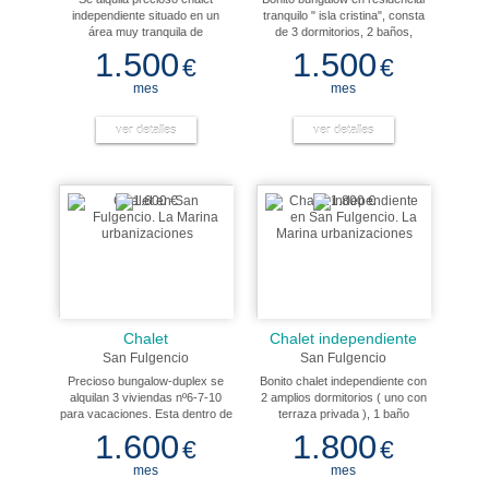
independiente situado en un
tranquilo " isla cristina", consta
área muy tranquila de
de 3 dormitorios, 2 baños,
urbanización la marina, cerca de
cocina independiente totalmente
1.500
1.500
€
€
zona comercial, centro médico,
equipada, gran luminoso salón-
supermercados, autobus.
comedor, terraza con vista a la
mes
mes
Consta de 2 habitaciones, 1
piscina. Tiene plaza de
baño, cocina independiente,
aparcamiento privada. Tiene a/a
amueblada, con
ver detalles
y chimenea de pellets.
ver detalles
electrodomésticos, calefacción,
a/a, trastero y piscina
comunitaria.
Chalet
Chalet independiente
San Fulgencio
San Fulgencio
Precioso bungalow-duplex se
Bonito chalet independiente con
alquilan 3 viviendas nº6-7-10
2 amplios dormitorios ( uno con
para vacaciones. Esta dentro de
terraza privada ), 1 baño
un residecial con piscina
completo con bañera, salón-
1.600
1.800
€
€
comunitaria. La vivienda dispone
comedor moderno, cocina
de todas las comodidades para
reformada con
mes
mes
unas vacaciones agradables y
electrodomésticos, dos terrazas