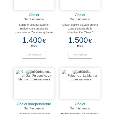
Chalet
Chalet
San Fulgencio
San Fulgencio
Bonito chalet pareado en
Chalet duplex situado en una
residencial con piscina
zona tranquila de la
comunitaria. Zona tranquila en
urbanización. Tiene 3
urb la marina con todos los
dormitorios, 2 baños, cocina
1.400
1.500
€
€
servicios. Tiene mobiliario
independiente, salón, aire
nuevo, aire acondicionado.
acondicionado, armarios en
mes
mes
Ventiladores en techo, solarium.
todas las habitaciones, piscina
Ideal para pasar unas
comunitaria y garage. La
vacaciones tranquilas y
ver detalles
vivienda tiene 90 m2 y la parcela
ver detalles
comodas.
90 m2. No se admiten animales.
Chalet independiente
Chalet
San Fulgencio
San Fulgencio
Se alquila precioso chalet
Bonito bungalow en residencial