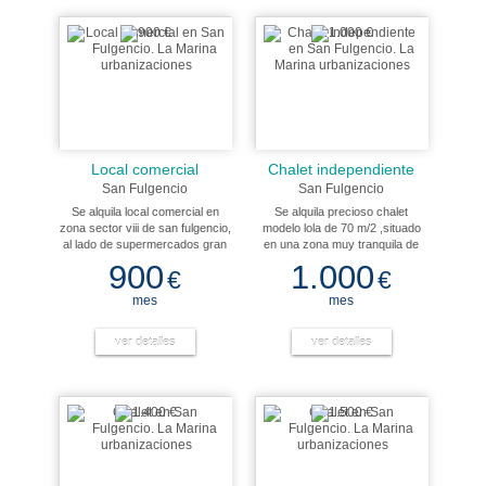
electrodomesticos para vivir
comodamente. Orientación
suroeste.
Local comercial
Chalet independiente
San Fulgencio
San Fulgencio
Se alquila local comercial en
Se alquila precioso chalet
zona sector viii de san fulgencio,
modelo lola de 70 m/2 ,situado
al lado de supermercados gran
en una zona muy tranquila de
superficie. 200 m/2 en 2 plantas.
urbanización la marina. Este
900
1.000
€
€
hermoso chalet nos ofrece 2
habitaciones, 1 baño, salón-
mes
mes
comedor, cocina independiente,
terraza, amueblado, con
ver detalles
electrodomésticos y aire
ver detalles
acondicionado en el salón.