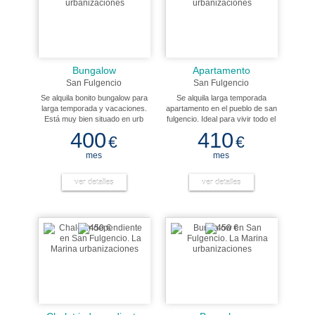
ALQUI
Indique
la
Referenc
Bungalow
Apartamento
San Fulgencio
San Fulgencio
Categorí
Se alquila bonito bungalow para
Se alquila larga temporada
de
larga temporada y vacaciones.
apartamento en el pueblo de san
la
Está muy bien situado en urb
fulgencio. Ideal para vivir todo el
vivienda
marina, a 3 km aprox. De la
año. Vivienda antigua con baño
400
410
€
€
playa de la marina. Cerca de
y cocina reformados. .
todos los servicios comerciales
mes
mes
y demas. Reune todas las
Situación
comodidades para vivir todo el
de
año, con a/a, calefaccion, todos
ver detalles
ver detalles
la
los elctrodomesticos y muebles
casa
casi nuevos. Ropa de cama y
utiles de cocina incluidos. Zona
tranquila con orientacion
norte/sur.
Població
Precio
De 0 a
+6.000
Habitaci