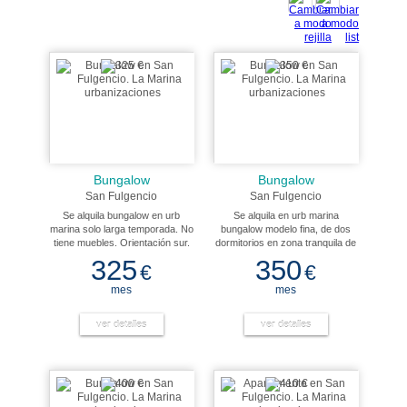
Bungalow
Bungalow
San Fulgencio
San Fulgencio
Se alquila bungalow en urb
Se alquila en urb marina
marina solo larga temporada. No
bungalow modelo fina, de dos
tiene muebles. Orientación sur.
dormitorios en zona tranquila de
Muy cerca de la zona comercial.
esta urbanización y cerca de
325
350
€
€
todos los servicios tanto
comerciales como municipales.
mes
mes
Orientación sur. Solo larga
temporada.
ver detalles
ver detalles
BUSCA
TU