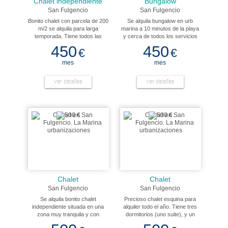
Chalet independiente
Bungalow
De
San Fulgencio
San Fulgencio
1
Bonito chalet con parcela de 200
Se alquila bungalow en urb
a
Baños
m/2 se alquila para larga
marina a 10 minutos de la playa
+7
De
temporada. Tiene todos las
y cerca de todos los servicios
1
comodidades para vivir todo el
comerciales y municipales. Dos
450
450
a
Sup.
€
€
año. Chimenea calefactor en
dormitorios. Solo larga
3
(m²)
salon. Aire acondicionado,
temporada.
mes
mes
De 0
calefaccion. Tv en salon y
a
dormitorios. La vivienda esta
+989
situada derca de todos los
ver detalles
ver detalles
servicios comerciales,
municipales y al lado de los
centros medicos.
Chalet
Chalet
San Fulgencio
San Fulgencio
Se alquila bonito chalet
Precioso chalet esquina para
independiente situada en una
alquiler todo el año. Tiene tres
zona muy tranquila y con
dormitorios (uno suite), y un
pisicina comunitaria, cerca de
baño completo a parte. Cocina