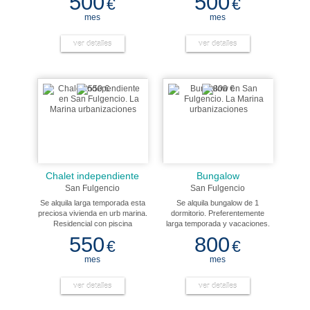
500
500
€
€
supermercados y los servicios
independiente y amueblada,
necesarios. Consta de 3
solárium grande, plaza para el
mes
mes
dormitorios 1 baño completo,
coche privada y piscina
bonita cocina independiente,
comunitaria. Pequeña terraza en
salón-comedor amplio, a/a y
ver detalles
la entrada. Tiene a/a frio y calor
ver detalles
terraza con jardin de 75m2. Y
también.
solarium.
Chalet independiente
Bungalow
San Fulgencio
San Fulgencio
Se alquila larga temporada esta
Se alquila bungalow de 1
preciosa vivienda en urb marina.
dormitorio. Preferentemente
Residencial con piscina
larga temporada y vacaciones.
comunitaria y cerca de todos los
Situado en urb marina en una
550
800
€
€
servicios comerciales,
zona tranquila al mismo tiempo
municipales etc, a 10 minutos de
que cerca de todos los servicios
mes
mes
las playas de la marina. A veinte
comerciales. Con muebles,
minutos de aeropuerto
electrodomesticos y todos los
internacional de el altet. La
ver detalles
elementos basicos para el
ver detalles
vivienda está totalmente
arrendamiento. Orientacion
equipada de muebles,
este/oeste.