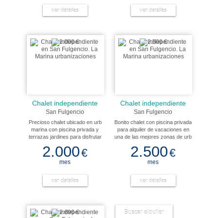
tranquilas. Cerca de las playas
soleadas y plaza privada para
de la marina y guardamar. La
ver detalles
guardar 2 coches. Dispone de
ver detalles
casa dispone de aire
ventilador y porche acristalado.
acondicionado y wifi.
Chalet independiente
Chalet independiente
San Fulgencio
San Fulgencio
Precioso chalet ubicado en urb
Bonito chalet con piscina privada
marina con piscina privada y
para alquiler de vacaciones en
terrazas jardines para disfrutar
una de las mejores zonas de urb
de sus vacaciones en un lugar
marina. A 10 minutos de la playa
2.000
2.500
€
€
tranquilo y a cinco minutos de la
de la marina. Con todas las
playa de la marina. La vivienda
comodidades para disfrutar de
mes
mes
tiene 2 dormitorios y un baño.
unas vacaciones tranquilas. La
Dispone de wifi.
vivienda dispones de wifi.
ver detalles
ver detalles