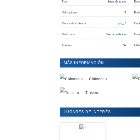
Tipo
Segunda mano
Esta
Habitaciones
3
Bañ
Metros de vivienda
Coci
2
120
m
Mobiliario
Semiamueblado
Gara
Trastero
Si
Metr
MÁS INFORMACIÓN
Chimenea
Trastero
LUGARES DE INTERÉS