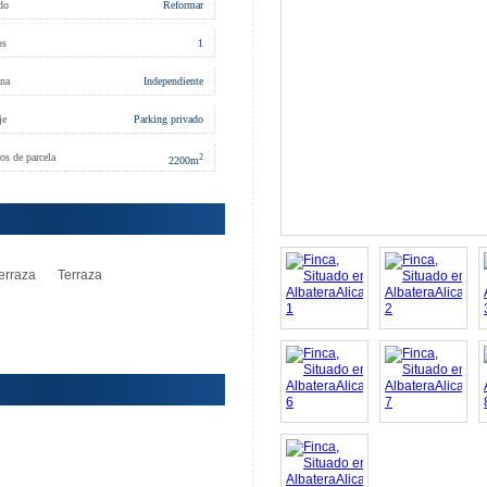
do
Reformar
os
1
na
Independiente
je
Parking privado
os de parcela
2
2200
m
Terraza