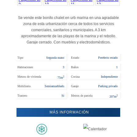
Se vende este bonito chalet en urb marina en una agradable
zona de esta urbanización cerca de todos los servicios
comerciales, sanitarios y municipales. A 3 km
aproximadamente de las playas de la marina y el rebollo.
Garaje cerrado. Con muebles y electrodomésticos.
Tipo
Segunda mano
Estado
Perefecto estado
Habitaciones
3
Baños
1
Metros de vivienda
Cocina
Independiente
2
75
m
Mobiliario
Semiamueblado
Garaje
Parking privado
Trastero
Si
Metros de parcela
2
207
m
MÁS INFORMACIÓN